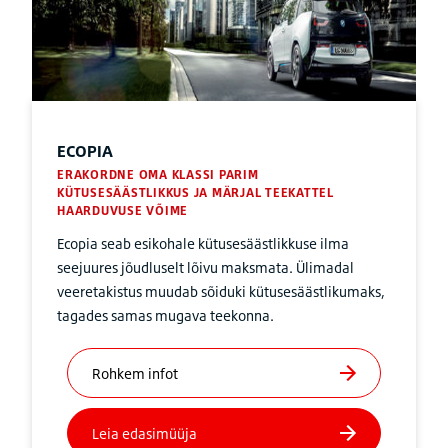
ECOPIA
ERAKORDNE OMA KLASSI PARIM
KÜTUSESÄÄSTLIKKUS JA MÄRJAL TEEKATTEL
HAARDUVUSE VÕIME
Ecopia seab esikohale kütusesäästlikkuse ilma
seejuures jõudluselt lõivu maksmata. Ülimadal
veeretakistus muudab sõiduki kütusesäästlikumaks,
tagades samas mugava teekonna.