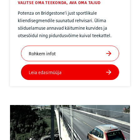
VALITSE OMA TEEKONDA, AVA OMA TAJUD
Potenza on Bridgestone’i just sportlikule
kliendisegmendile suunatud rehvisari. Ülima
sõiduelamuse annavad käitumine kurvides ja
otsesõidul ning pidurdusvõime kuival teekattel.