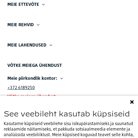
MEIE ETTEVÕTE
MEIE REHVID
MEIE LAHENDUSED
VÕTKE MEIEGA ÜHENDUST
Meie piirkondlik kontor:
+372 6189250
Võtke meiega ühendust
Meie EMEA peakorter:
See veebileht kasutab küpsiseid
+32 (0)2.714.67.00
Kasutame küpsiseid veebilehe sisu isikupärastamiseks ja suunatud
reklaamide näitamiseks, et pakkuda sotsiaalmeedia elemente ja
analüüsida veebiliiklust. Meie küpsised koguvad teavet selle kohta,