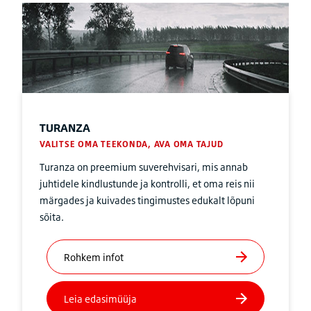
TURANZA
VALITSE OMA TEEKONDA, AVA OMA TAJUD
Turanza on preemium suverehvisari, mis annab
juhtidele kindlustunde ja kontrolli, et oma reis nii
märgades ja kuivades tingimustes edukalt lõpuni
sõita.